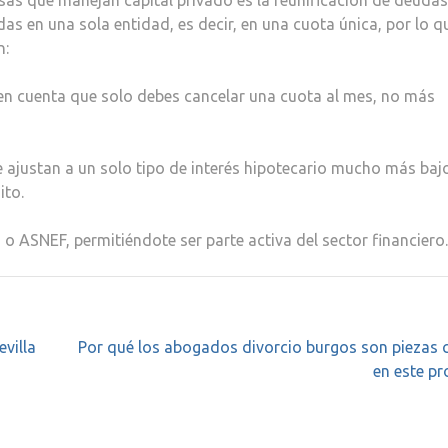
as que manejan capital privado es la reunificación de deudas
s en una sola entidad, es decir, en una cuota única, por lo q
n:
o en cuenta que solo debes cancelar una cuota al mes, no más
 ajustan a un solo tipo de interés hipotecario mucho más baj
ito.
 o ASNEF, permitiéndote ser parte activa del sector financiero.
villa
Por qué los abogados divorcio burgos son piezas 
en este p