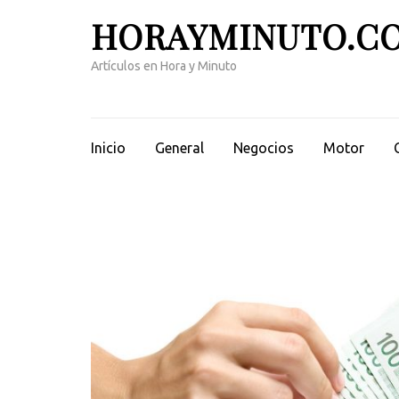
Saltar
HORAYMINUTO.C
al
contenido
Artículos en Hora y Minuto
(presiona
la
tecla
Intro)
Inicio
General
Negocios
Motor