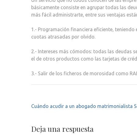
Un servicio que no todos conocen de las empres
básicamente consiste en agrupar todas las deuda
más fácil administrarte, entre sus ventajas está
1.- Programación financiera eficiente, teniend
cuotas atrasadas por olvido.
2.- Intereses más cómodos: todas las deudas se
el de otros productos como las tarjetas de créd
3.- Salir de los ficheros de morosidad como RAI
Navegación
Cuándo acudir a un abogado matrimonialista Se
de
entradas
Deja una respuesta