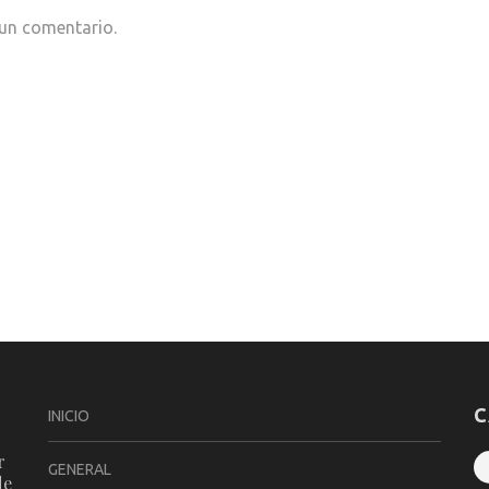
 un comentario.
C
INICIO
r
GENERAL
de