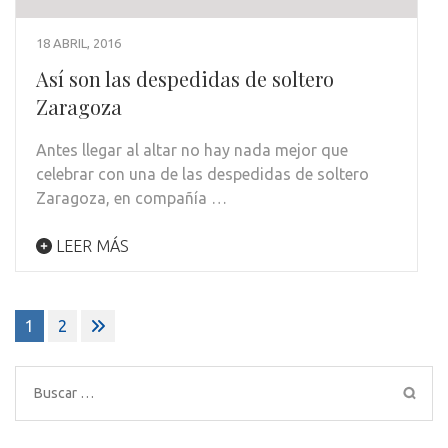
18 ABRIL, 2016
Así son las despedidas de soltero
Zaragoza
Antes llegar al altar no hay nada mejor que
celebrar con una de las despedidas de soltero
Zaragoza, en compañía …
LEER MÁS
Paginación
1
2
de
entradas
Buscar: