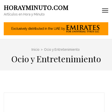
Saltar
HORAYMINUTO.COM
al
Artículos en Hora y Minuto
contenido
(presiona
la
tecla
Intro)
Inicio
>
Ocio y Entretenimiento
Ocio y Entretenimiento