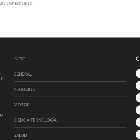
 un comentario.
C
INICIO
r
GENERAL
de
NEGOCIOS
MOTOR
ro
CIENCIA TECNOLOGÍA
SALUD