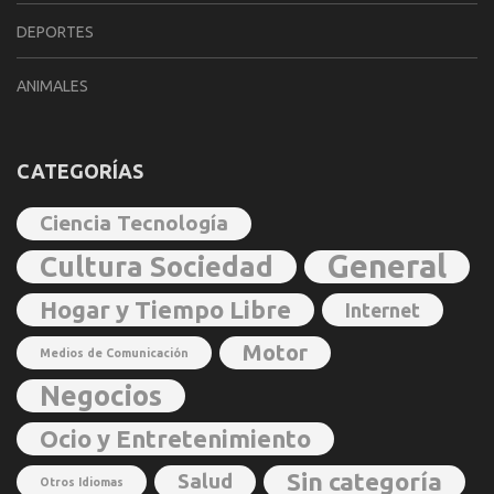
DEPORTES
ANIMALES
CATEGORÍAS
Ciencia Tecnología
General
Cultura Sociedad
Hogar y Tiempo Libre
Internet
Motor
Medios de Comunicación
Negocios
Ocio y Entretenimiento
Sin categoría
Salud
Otros Idiomas