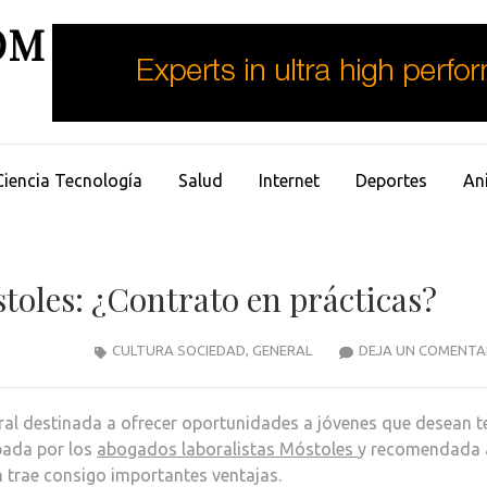
OM
Ciencia Tecnología
Salud
Internet
Deportes
An
toles: ¿Contrato en prácticas?
CULTURA SOCIEDAD
,
GENERAL
DEJA UN COMENTA
ral destinada a ofrecer oportunidades a jóvenes que desean t
bada por los
abogados laboralistas Móstoles
y recomendada 
trae consigo importantes ventajas.