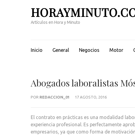
Saltar
HORAYMINUTO.C
al
contenido
Artículos en Hora y Minuto
(presiona
la
tecla
Intro)
Inicio
General
Negocios
Motor
Abogados laboralistas Mós
POR
REDACCION_01
17 AGOSTO, 2016
El contrato en prácticas es una modalidad labo
experiencia profesional. Es perfectamente apro
empresarios, ya que como forma de motivación 