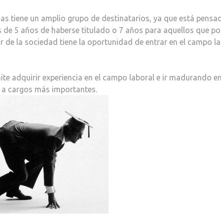
cas tiene un amplio grupo de destinatarios, ya que está pensa
s de 5 años de haberse titulado o 7 años para aquellos que p
r de la sociedad tiene la oportunidad de entrar en el campo l
ite adquirir experiencia en el campo laboral e ir madurando en
ar a cargos más importantes.