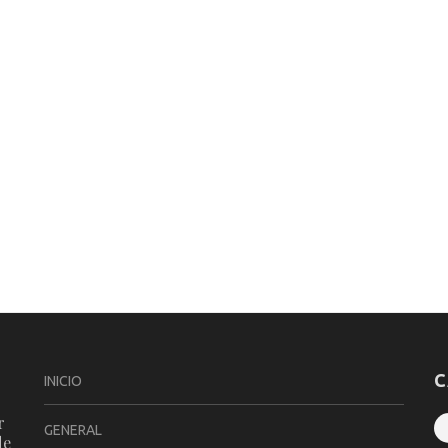
C
INICIO
r
GENERAL
de