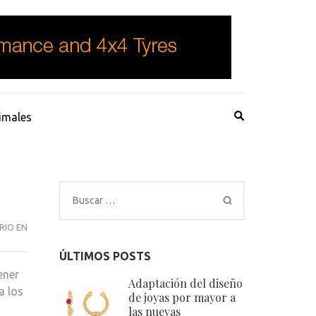
imales
Buscar:
ABOGADOS
RIO EN
LABORALISTAS
ÚLTIMOS POSTS
MÓSTOLES:
ener
¿CONTRATO
Adaptación del diseño
a los
EN
de joyas por mayor a
las nuevas
PRÁCTICAS?