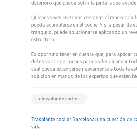
deterioro que pueda sufrir la pintura sea accid
Quienes viven en zonas cercanas al mar o donde
pueda acumularse en el coche. Y si a pesar de e
tranquilo, puede solucionarse aplicando un reve
estructura.
Es oportuno tener en cuenta que, para aplicar c
del elevador de coches para poder alcanzar toda
cual pueda extenderse nuevamente a toda la est
solución en manos de los expertos que estén b
elevador de coches
Navegación
Trasplante capilar Barcelona: una cuestión de c
de
vida
entradas