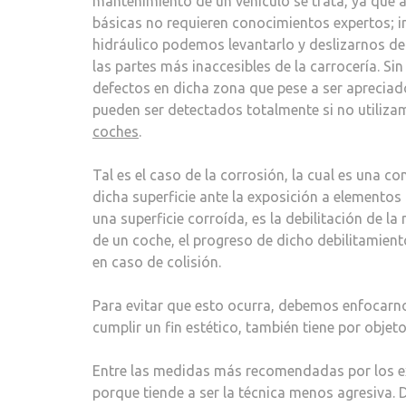
mantenimiento de un vehículo se trata, ya que 
básicas no requieren conocimientos expertos; i
hidráulico podemos levantarlo y deslizarnos deb
las partes más inaccesibles de la carrocería. Si
defectos en dicha zona que pese a ser apreciado
pueden ser detectados totalmente si no utiliz
coches
.
Tal es el caso de la corrosión, la cual es una 
dicha superficie ante la exposición a elementos
una superficie corroída, es la debilitación de 
de un coche, el progreso de dicho debilitamient
en caso de colisión.
Para evitar que esto ocurra, debemos enfocarno
cumplir un fin estético, también tiene por objet
Entre las medidas más recomendadas por los exp
porque tiende a ser la técnica menos agresiva.