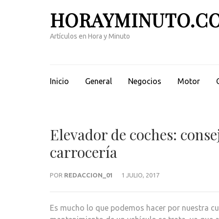
Saltar
HORAYMINUTO.C
al
contenido
Artículos en Hora y Minuto
(presiona
la
tecla
Intro)
Inicio
General
Negocios
Motor
Elevador de coches: consej
carrocería
POR
REDACCION_01
1 JULIO, 2017
Es mucho lo que podemos hacer por nuestra cu