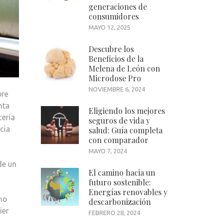
PARA
generaciones de
EVITAR
consumidores
LA
MAYO 12, 2025
CORROSIÓN
Descubre los
DE
Beneficios de la
LA
Melena de León con
CARROCERÍA
Microdose Pro
NOVIEMBRE 6, 2024
bre
nta
Eligiendo los mejores
cería
seguros de vida y
cia
salud: Guía completa
con comparador
MAYO 7, 2024
de un
El camino hacia un
futuro sostenible:
Energías renovables y
ano
descarbonización
ier
FEBRERO 28, 2024