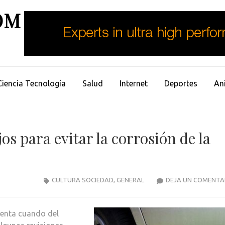
OM
Ciencia Tecnología
Salud
Internet
Deportes
An
os para evitar la corrosión de la
CULTURA SOCIEDAD
,
GENERAL
DEJA UN COMENTA
enta cuando del