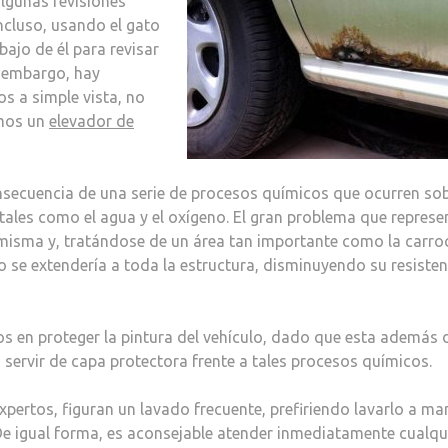
algunas revisiones
ncluso, usando el gato
ajo de él para revisar
n embargo, hay
s a simple vista, no
amos un
elevador de
consecuencia de una serie de procesos químicos que ocurren so
 tales como el agua y el oxígeno. El gran problema que represe
la misma y, tratándose de un área tan importante como la carro
o se extendería a toda la estructura, disminuyendo su resisten
s en proteger la pintura del vehículo, dado que esta además 
o servir de capa protectora frente a tales procesos químicos.
ertos, figuran un lavado frecuente, prefiriendo lavarlo a m
 De igual forma, es aconsejable atender inmediatamente cualqu