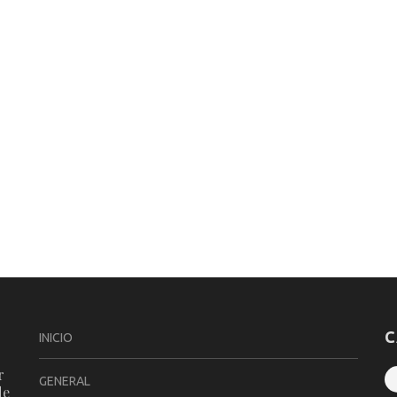
C
INICIO
r
GENERAL
de