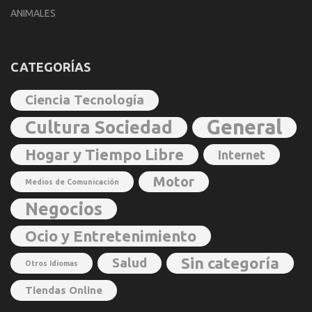
ANIMALES
CATEGORÍAS
Ciencia Tecnología
General
Cultura Sociedad
Hogar y Tiempo Libre
Internet
Motor
Medios de Comunicación
Negocios
Ocio y Entretenimiento
Sin categoría
Salud
Otros Idiomas
Tiendas Online