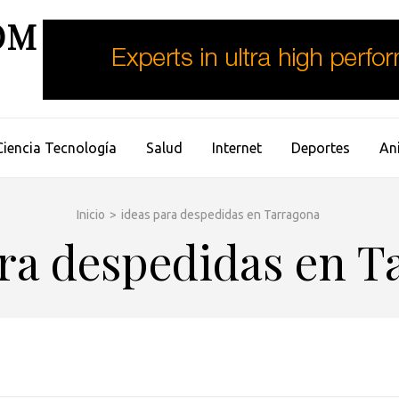
OM
Ciencia Tecnología
Salud
Internet
Deportes
An
Inicio
>
ideas para despedidas en Tarragona
ara despedidas en T