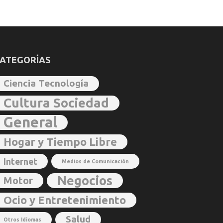
ATEGORÍAS
Ciencia Tecnología
Cultura Sociedad
General
Hogar y Tiempo Libre
Internet
Medios de Comunicación
Negocios
Motor
Ocio y Entretenimiento
Salud
Otros Idiomas