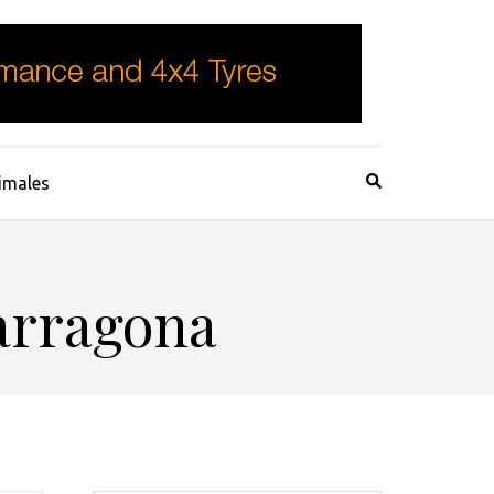
imales
arragona